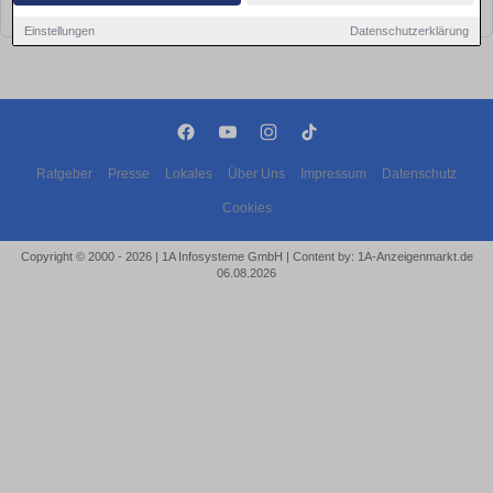
bald wieder vorbei!
Einstellungen
Datenschutzerklärung
Ratgeber
Presse
Lokales
Über Uns
Impressum
Datenschutz
Cookies
Copyright © 2000 - 2026 | 1A Infosysteme GmbH | Content by: 1A-Anzeigenmarkt.de
06.08.2026