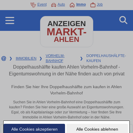
Event
Auto
Immo
Job
ANZEIGEN
MARKT-
AHLEN
VORHELM-
DOPPELHAUSHÄLFTE-
❯
IMMOBILIEN
❯
❯
BAHNHOF
KAUFEN
Doppelhaushälfte kaufen Ahlen Vorhelm-Bahnhof -
Eigentumswohnung in der Nähe finden auch von privat
Finden Sie hier Ihre Doppelhaushälfte zum kaufen in Ahlen
Vorhelm-Bahnhof
Suchen Sie in Ahlen Vorhelm-Bahnhof eine Doppelhaushälfte zum
kaufen? Finden Sie hier eine große Auswahl an Eigentumswohnungen.
Egal, ob als Kapitalanlage oder zur Vermietung – hier finden Sie Ihre
Immobilie in Ahlen Vorhelm-Bahnhof oder in der Nähe.
Alle Cookies akzeptieren
Alle Cookies ablehnen
Leider konnten wir derzeit keine passenden Objekte finden. Schauen Sie