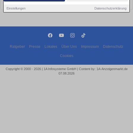
bald wieder vorbei!
Einstellungen
Datenschutzerklärung
Ratgeber
Presse
Lokales
Über Uns
Impressum
Datenschutz
Cookies
Copyright © 2000 - 2026 | 1A Infosysteme GmbH | Content by: 1A-Anzeigenmarkt.de
07.08.2026