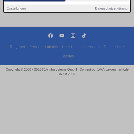
bald wieder vorbei!
Einstellungen
Datenschutzerklärung
Ratgeber
Presse
Lokales
Über Uns
Impressum
Datenschutz
Cookies
Copyright © 2000 - 2026 | 1A Infosysteme GmbH | Content by: 1A-Anzeigenmarkt.de
07.08.2026