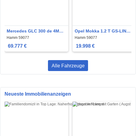
Mercedes GLC 300 de 4M
Opel Mokka 1.2 T GS-LINE
AMG-LINE / EDITION /
SPORT TECH ALL-BLACK
Hamm 59077
Hamm 59077
LASER / SCHÖN
MATRIX
69.777 €
19.998 €
Alle Fahrzeuge
Neueste Immobilienanzeigen