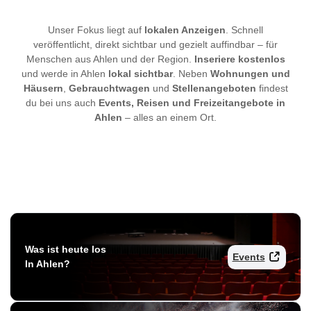
Unser Fokus liegt auf
lokalen Anzeigen
. Schnell
veröffentlicht, direkt sichtbar und gezielt auffindbar – für
Menschen aus Ahlen und der Region.
Inseriere kostenlos
und werde in Ahlen
lokal sichtbar
. Neben
Wohnungen und
Häusern
,
Gebrauchtwagen
und
Stellenangeboten
findest
du bei uns auch
Events, Reisen und Freizeitangebote in
Ahlen
– alles an einem Ort.
Was ist heute los
Events
In Ahlen?