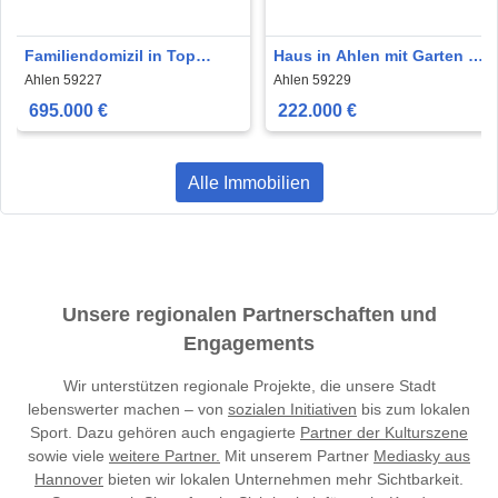
Familiendomizil in Top
Haus in Ahlen mit Garten (
Lage: Naherholungsgebiet
Augst kirchner str ) zu
Ahlen 59227
Ahlen 59229
Langst
verkaufen
695.000 €
222.000 €
Alle Immobilien
Unsere regionalen Partnerschaften und
Engagements
Wir unterstützen regionale Projekte, die unsere Stadt
lebenswerter machen – von
sozialen Initiativen
bis zum lokalen
Sport. Dazu gehören auch engagierte
Partner der Kulturszene
sowie viele
weitere Partner.
Mit unserem Partner
Mediasky aus
Hannover
bieten wir lokalen Unternehmen mehr Sichtbarkeit.