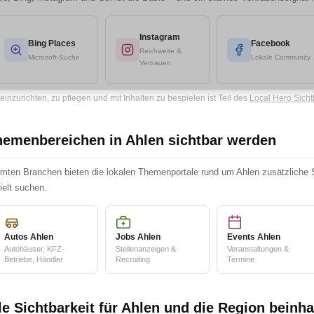
Instagram
Bing Places
Facebook
Reichweite &
Microsoft-Suche
Lokale Community
Vertrauen
 einzurichten, zu pflegen und mit Inhalten zu bespielen ist Teil des
Local Hero Sicht
hemenbereichen in Ahlen sichtbar werden
ten Branchen bieten die lokalen Themenportale rund um Ahlen zusätzliche Sic
ielt suchen.
Autos Ahlen
Jobs Ahlen
Events Ahlen
Autohäuser, KFZ-
Stellenanzeigen &
Veranstaltungen &
Betriebe, Händler
Recruiting
Termine
e Sichtbarkeit für Ahlen und die Region beinha