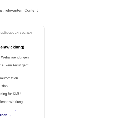
is, relevantem Content
RTALLÖSUNGEN SUCHEN
eentwicklung)
lle Webanwendungen
me, kein Anruf geht
sautomation
usion
ulting für KMU
llenentwicklung
ernen →