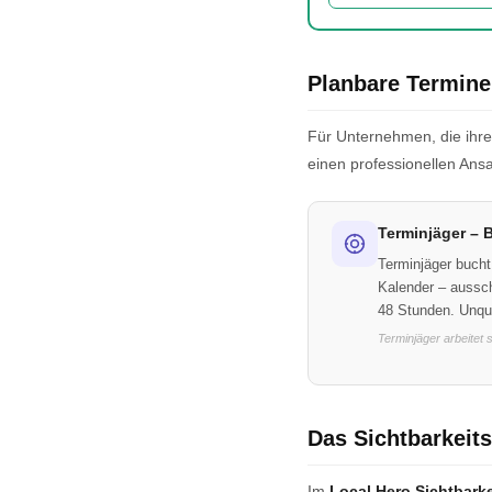
Planbare Termine
Für Unternehmen, die ihren
einen professionellen Ansa
Terminjäger – B
Terminjäger bucht 
Kalender – aussch
48 Stunden. Unqua
Terminjäger arbeitet 
Das Sichtbarkeits
Im
Local Hero Sichtbark