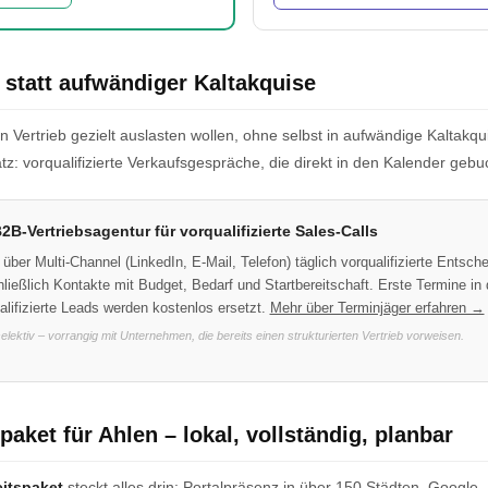
 statt aufwändiger Kaltakquise
 Vertrieb gezielt auslasten wollen, ohne selbst in aufwändige Kaltakqui
tz: vorqualifizierte Verkaufsgespräche, die direkt in den Kalender geb
2B-Vertriebsagentur für vorqualifizierte Sales-Calls
über Multi-Channel (LinkedIn, E-Mail, Telefon) täglich vorqualifizierte Entsche
ließlich Kontakte mit Budget, Bedarf und Startbereitschaft. Erste Termine in 
lifizierte Leads werden kostenlos ersetzt.
Mehr über Terminjäger erfahren →
selektiv – vorrangig mit Unternehmen, die bereits einen strukturierten Vertrieb vorweisen.
paket für Ahlen – lokal, vollständig, planbar
eitspaket
steckt alles drin: Portalpräsenz in über 150 Städten, Google- 