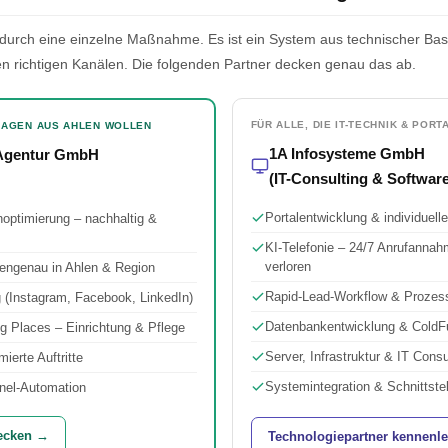
ht durch eine einzelne Maßnahme. Es ist ein System aus technischer Bas
en richtigen Kanälen. Die folgenden Partner decken genau das ab.
FÜR ALLE, DIE IT-TECHNIK & PO
FRAGEN AUS AHLEN WOLLEN
1A Infosysteme GmbH
 Agentur GmbH
(IT-Consulting & Softwar
Portalentwicklung & individue
ptimierung – nachhaltig &
KI-Telefonie – 24/7 Anrufannah
verloren
pengenau in Ahlen & Region
Rapid-Lead-Workflow & Prozes
 (Instagram, Facebook, LinkedIn)
Datenbankentwicklung & ColdF
g Places – Einrichtung & Pflege
Server, Infrastruktur & IT Cons
ierte Auftritte
Systemintegration & Schnittste
nel-Automation
decken →
Technologiepartner kennenl