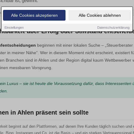
sichtbar ist, gewinnt.
rketing regional
Google Business Ahlen
Local Hero
mehr Kunden gewinnen
Alle Cookies akzeptieren
Alle Cookies ablehnen
Einstellungen
Datenschutzerklärung
tbarkeit über Erfolg oder Stillstand entscheid
aufentscheidungen
beginnen mit einer lokalen Suche – „Steuerberater 
ster in meiner Nähe“. Wer in diesem Moment nicht erscheint, existiert f
sten Branchen sind in Ahlen und der Region digital kaum Wettbewerber wi
h einen messbaren Vorsprung.
 kein Luxus – sie ist heute die Voraussetzung dafür, dass Interessente
den.
n in Ahlen präsent sein sollte
arkeit beginnt auf den Plattformen, auf denen Ihre Kunden täglich suchen und 
e, Bing, Instagram und Co. ist die Basis – und ein starkes Vertrauenssignal 