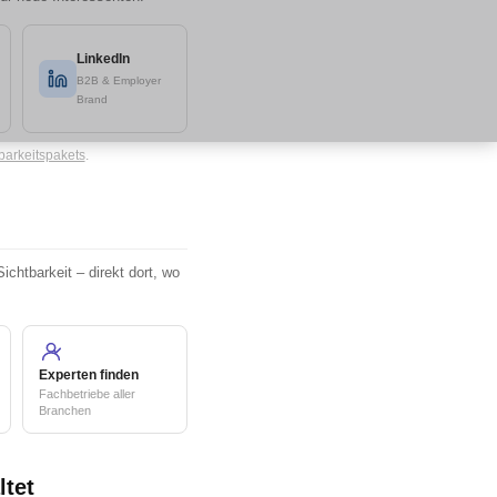
LinkedIn
B2B & Employer
Brand
barkeitspakets
.
htbarkeit – direkt dort, wo
Experten finden
Fachbetriebe aller
Branchen
ltet