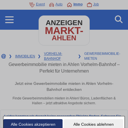
Event
Auto
Immo
Job
ANZEIGEN
MARKT-
AHLEN
VORHELM-
GEWERBEIMMOBILIE-
❯
IMMOBILIEN
❯
❯
BAHNHOF
MIETEN
Gewerbeimmobilie mieten in Ahlen Vorhelm-Bahnhof –
Perfekt für Unternehmen
Jetzt eine Gewerbeimmobilie mieten in Ahlen Vorhelm-
Bahnhof entdecken
Finde Gewerbeimmobilien mieten in Ahlen! Büros, Ladenflächen &
Hallen – jetzt attraktive Angebote sichern.
Leider konnten wir derzeit keine passenden Objekte finden. Schauen Sie
bald wieder vorbei!
Alle Cookies akzeptieren
Alle Cookies ablehnen