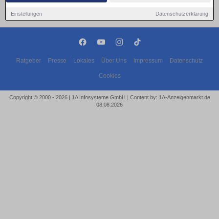
Einstellungen
Datenschutzerklärung
Ratgeber
Presse
Lokales
Über Uns
Impressum
Datenschutz
Cookies
Copyright © 2000 - 2026 | 1A Infosysteme GmbH | Content by: 1A-Anzeigenmarkt.de
08.08.2026