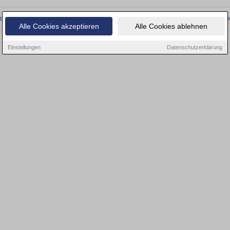
onnten wir derzeit keine passenden Objekte finden. Schauen Sie bald wieder vo
Alle Cookies akzeptieren
Alle Cookies ablehnen
Einstellungen
Datenschutzerklärung