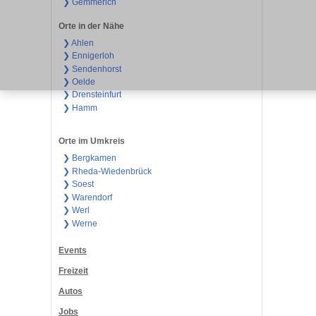
❯ Gemmerich
Orte in der Nähe
❯ Ahlen
❯ Ennigerloh
❯ Sendenhorst
❯ Oelde
❯ Drensteinfurt
❯ Hamm
Orte im Umkreis
❯ Bergkamen
❯ Rheda-Wiedenbrück
❯ Soest
❯ Warendorf
❯ Werl
❯ Werne
Events
Freizeit
Autos
Jobs