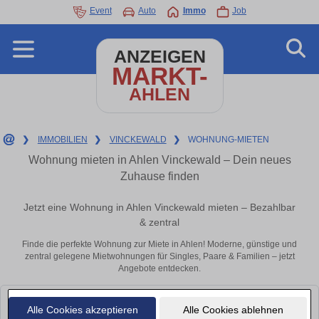
Event
Auto
Immo
Job
ANZEIGEN
MARKT-
AHLEN
❯
IMMOBILIEN
❯
VINCKEWALD
❯
WOHNUNG-MIETEN
Wohnung mieten in Ahlen Vinckewald – Dein neues
Zuhause finden
Jetzt eine Wohnung in Ahlen Vinckewald mieten – Bezahlbar
& zentral
Finde die perfekte Wohnung zur Miete in Ahlen! Moderne, günstige und
zentral gelegene Mietwohnungen für Singles, Paare & Familien – jetzt
Angebote entdecken.
Leider konnten wir derzeit keine passenden Objekte finden. Schauen Sie
Alle Cookies akzeptieren
Alle Cookies ablehnen
bald wieder vorbei!