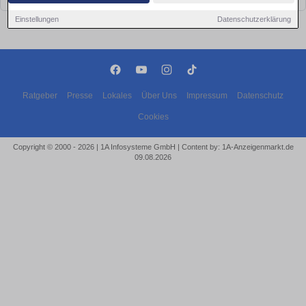
Einstellungen
Datenschutzerklärung
Ratgeber
Presse
Lokales
Über Uns
Impressum
Datenschutz
Cookies
Copyright © 2000 - 2026 | 1A Infosysteme GmbH | Content by: 1A-Anzeigenmarkt.de
09.08.2026