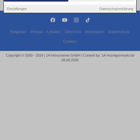
Einstellungen
Datenschutzerklärung
Ratgeber
Presse
Lokales
Über Uns
Impressum
Datenschutz
Cookies
Copyright © 2000 - 2026 | 1A Infosysteme GmbH | Content by: 1A-Anzeigenmarkt.de
08.08.2026