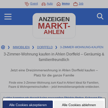
Event
Auto
Immo
Job
ANZEIGEN
MARKT-
AHLEN
❯
IMMOBILIEN
❯
DORFFELD
❯
3-ZIMMER-WOHNUNG-KAUFEN
3-Zimmer-Wohnung kaufen in Ahlen Dorffeld – Geräumig &
familienfreundlich
Jetzt eine Dreizimmerwohnung in Ahlen Dorffeld kaufen –
Platz für die ganze Familie
Finde eine 3-Zimmer-Wohnung zum Kauf in Ahlen! Ideal für Familien,
Paare & Wohngemeinschaften – jetzt Immobilienangebote entdecken.
Leider konnten wir derzeit keine passenden Objekte finden. Schauen Sie
bald wieder vorbei!
Alle Cookies akzeptieren
Alle Cookies ablehnen