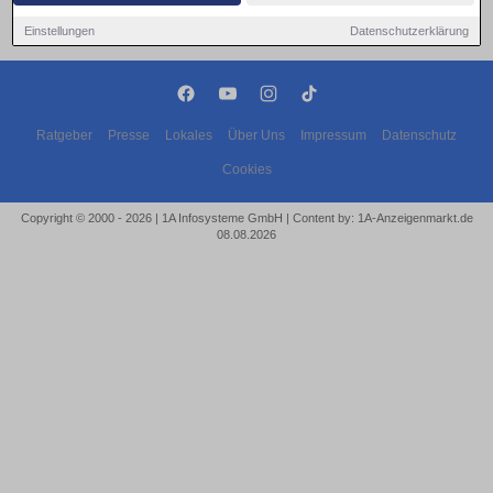
Einstellungen
Datenschutzerklärung
Ratgeber
Presse
Lokales
Über Uns
Impressum
Datenschutz
Cookies
Copyright © 2000 - 2026 | 1A Infosysteme GmbH | Content by: 1A-Anzeigenmarkt.de
08.08.2026