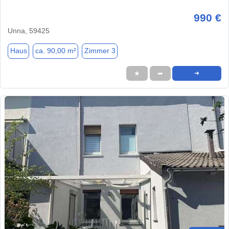
990 €
Unna, 59425
Haus
ca. 90,00 m²
Zimmer 3
★
➦
➜