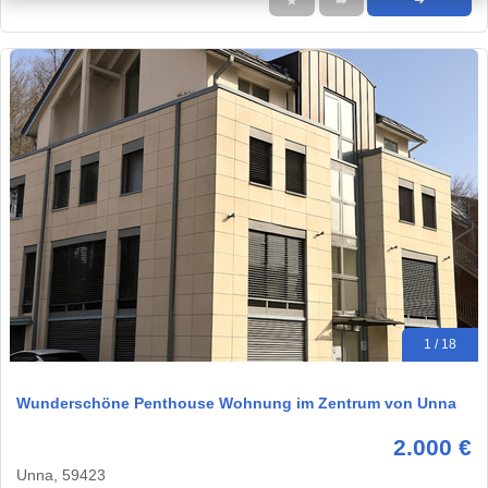
★
➦
➜
1 / 18
Wunderschöne Penthouse Wohnung im Zentrum von Unna
2.000 €
Unna, 59423