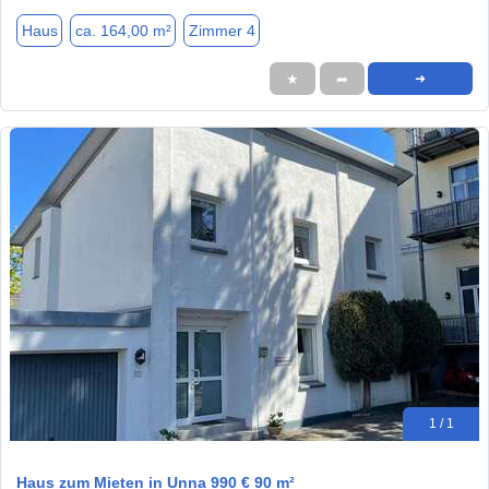
Haus
ca. 164,00 m²
Zimmer 4
★
➦
➜
1 / 1
Haus zum Mieten in Unna 990 € 90 m²