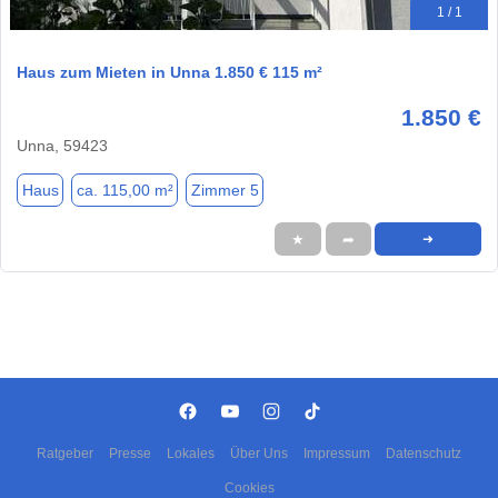
1 / 1
Haus zum Mieten in Unna 1.850 € 115 m²
1.850 €
Unna, 59423
Haus
ca. 115,00 m²
Zimmer 5
★
➦
➜
Ratgeber
Presse
Lokales
Über Uns
Impressum
Datenschutz
Cookies