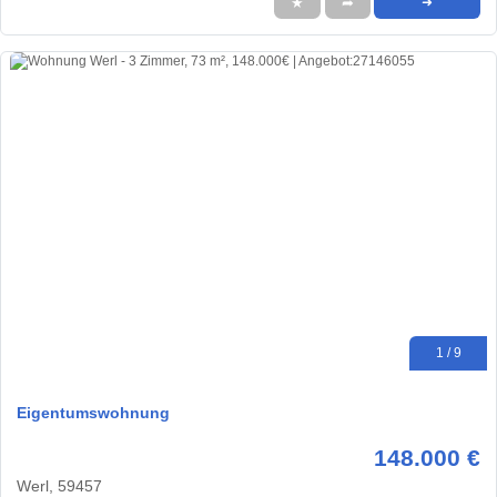
★
➦
➜
1 / 9
Eigentumswohnung
148.000 €
Werl, 59457