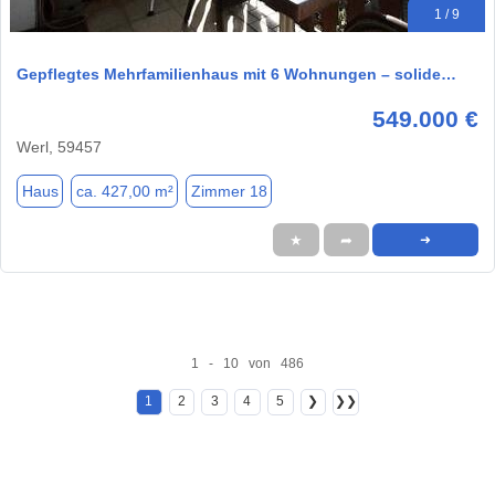
1 / 9
Gepflegtes Mehrfamilienhaus mit 6 Wohnungen – solide…
549.000 €
Werl, 59457
Haus
ca. 427,00 m²
Zimmer 18
★
➦
➜
1 - 10 von 486
1
2
3
4
5
❯
❯❯