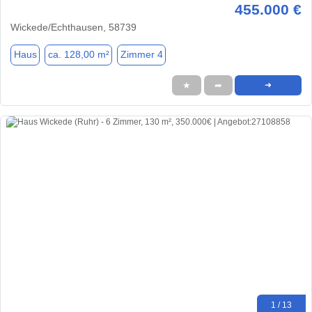
455.000 €
Wickede/Echthausen, 58739
Haus
ca. 128,00 m²
Zimmer 4
★
➦
➜
1 / 13