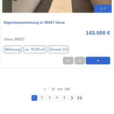
1 / 1
Eigentumswohnung in 59427 Unna
143.000 €
Unna, 59427
Wohnung
ca. 76,00 m²
Zimmer 3.5
★
➦
➜
1 - 10 von 346
1
2
3
4
5
❯
❯❯