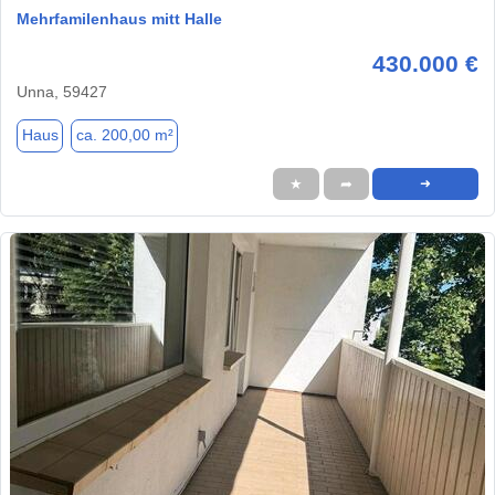
Mehrfamilenhaus mitt Halle
430.000 €
Unna, 59427
Haus
ca. 200,00 m²
★
➦
➜