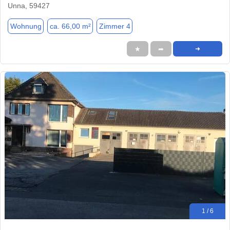
Unna, 59427
Wohnung
ca. 66,00 m²
Zimmer 4
★
➦
➜
1 / 6