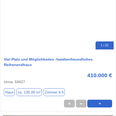
1 / 20
Viel Platz und Möglichkeiten -familienfreundliches
Reihenendhaus
410.000 €
Unna, 59427
Haus
ca. 135,00 m²
Zimmer 4.5
★
➦
➜