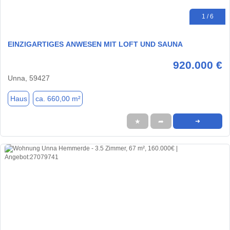
1 / 6
EINZIGARTIGES ANWESEN MIT LOFT UND SAUNA
920.000 €
Unna, 59427
Haus
ca. 660,00 m²
★
➦
➜