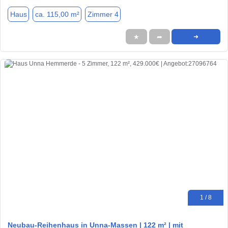
Haus
ca. 115,00 m²
Zimmer 4
★
➦
➜
1 / 8
Neubau-Reihenhaus in Unna-Massen | 122 m² | mit