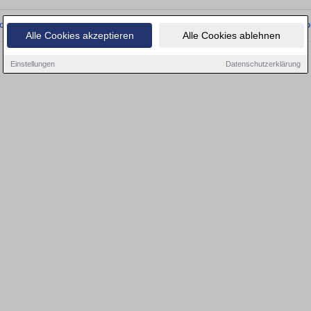
onnten wir derzeit keine passenden Objekte finden. Schauen Sie bald wieder vo
Alle Cookies akzeptieren
Alle Cookies ablehnen
Einstellungen
Datenschutzerklärung