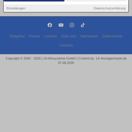
Einstellungen
Datenschutzerklärung
Ratgeber
Presse
Lokales
Über Uns
Impressum
Datenschutz
Cookies
Copyright © 2000 - 2026 | 1A Infosysteme GmbH | Content by: 1A-Anzeigenmarkt.de
07.08.2026