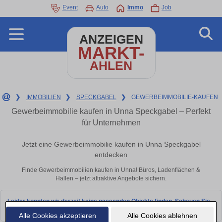
Event
Auto
Immo
Job
ANZEIGEN
MARKT-
AHLEN
❯
IMMOBILIEN
❯
SPECKGABEL
❯
GEWERBEIMMOBILIE-KAUFEN
Gewerbeimmobilie kaufen in Unna Speckgabel – Perfekt
für Unternehmen
Jetzt eine Gewerbeimmobilie kaufen in Unna Speckgabel
entdecken
Finde Gewerbeimmobilien kaufen in Unna! Büros, Ladenflächen &
Hallen – jetzt attraktive Angebote sichern.
Leider konnten wir derzeit keine passenden Objekte finden. Schauen Sie
bald wieder vorbei!
Alle Cookies akzeptieren
Alle Cookies ablehnen