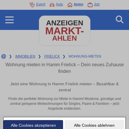
Event
Auto
Immo
Job
ANZEIGEN
MARKT-
AHLEN
❯
IMMOBILIEN
❯
FRIELICK
❯
WOHNUNG-MIETEN
Wohnung mieten in Hamm Frielick – Dein neues Zuhause
finden
Jetzt eine Wohnung in Hamm Frielick mieten – Bezahlbar &
zentral
Finde die perfekte Wohnung zur Miete in Hamm! Moderne, günstige und
zentral gelegene Mietwohnungen für Singles, Paare & Familien – jetzt
Angebote entdecken.
Leider konnten wir derzeit keine passenden Objekte finden. Schauen Sie
Alle Cookies akzeptieren
Alle Cookies ablehnen
bald wieder vorbei!