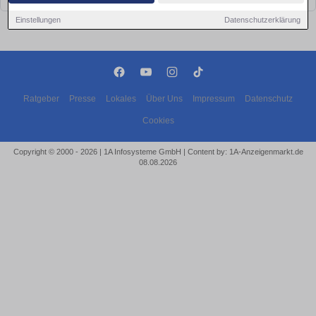
Einstellungen
Datenschutzerklärung
Ratgeber
Presse
Lokales
Über Uns
Impressum
Datenschutz
Cookies
Copyright © 2000 - 2026 | 1A Infosysteme GmbH | Content by: 1A-Anzeigenmarkt.de
08.08.2026