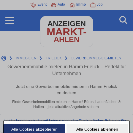
Event
Auto
Immo
Job
ANZEIGEN
MARKT-
AHLEN
❯
IMMOBILIEN
❯
FRIELICK
❯
GEWERBEIMMOBILIE-MIETEN
Gewerbeimmobilie mieten in Hamm Frielick – Perfekt für
Unternehmen
Jetzt eine Gewerbeimmobilie mieten in Hamm Frielick
entdecken
Finde Gewerbeimmobilien mieten in Hamm! Büros, Ladenflächen &
Hallen – jetzt attraktive Angebote sichern.
Leider konnten wir derzeit keine passenden Objekte finden. Schauen Sie
bald wieder vorbei!
Alle Cookies akzeptieren
Alle Cookies ablehnen