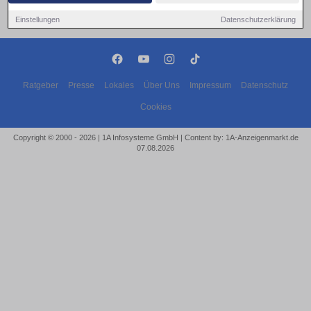
Einstellungen
Datenschutzerklärung
Ratgeber
Presse
Lokales
Über Uns
Impressum
Datenschutz
Cookies
Copyright © 2000 - 2026 | 1A Infosysteme GmbH | Content by: 1A-Anzeigenmarkt.de
07.08.2026