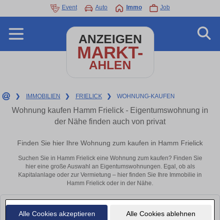
Event
Auto
Immo
Job
ANZEIGEN
MARKT-
AHLEN
❯
IMMOBILIEN
❯
FRIELICK
❯
WOHNUNG-KAUFEN
Wohnung kaufen Hamm Frielick - Eigentumswohnung in
der Nähe finden auch von privat
Finden Sie hier Ihre Wohnung zum kaufen in Hamm Frielick
Suchen Sie in Hamm Frielick eine Wohnung zum kaufen? Finden Sie
hier eine große Auswahl an Eigentumswohnungen. Egal, ob als
Kapitalanlage oder zur Vermietung – hier finden Sie Ihre Immobilie in
Hamm Frielick oder in der Nähe.
Leider konnten wir derzeit keine passenden Objekte finden. Schauen Sie
Alle Cookies akzeptieren
Alle Cookies ablehnen
bald wieder vorbei!