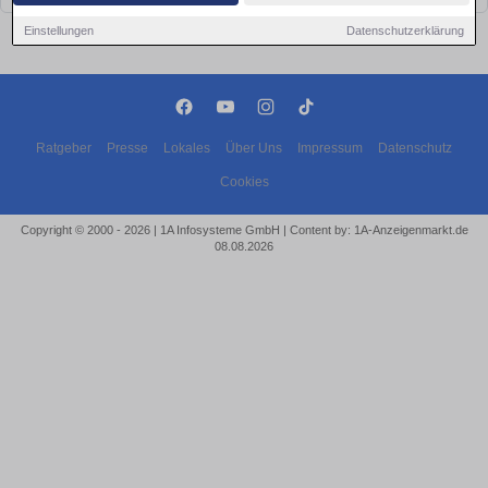
Einstellungen
Datenschutzerklärung
Ratgeber
Presse
Lokales
Über Uns
Impressum
Datenschutz
Cookies
Copyright © 2000 - 2026 | 1A Infosysteme GmbH | Content by: 1A-Anzeigenmarkt.de
08.08.2026