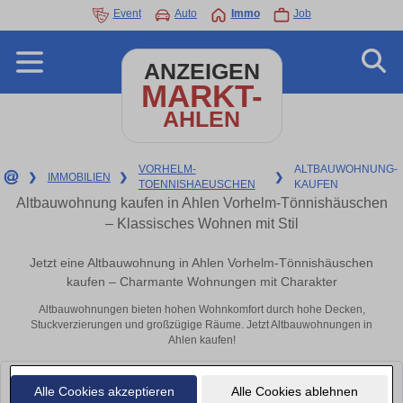
Event
Auto
Immo
Job
ANZEIGEN
MARKT-
AHLEN
VORHELM-
ALTBAUWOHNUNG-
❯
IMMOBILIEN
❯
❯
TOENNISHAEUSCHEN
KAUFEN
Altbauwohnung kaufen in Ahlen Vorhelm-Tönnishäuschen
– Klassisches Wohnen mit Stil
Jetzt eine Altbauwohnung in Ahlen Vorhelm-Tönnishäuschen
kaufen – Charmante Wohnungen mit Charakter
Altbauwohnungen bieten hohen Wohnkomfort durch hohe Decken,
Stuckverzierungen und großzügige Räume. Jetzt Altbauwohnungen in
Ahlen kaufen!
Leider konnten wir derzeit keine passenden Objekte finden. Schauen Sie
Alle Cookies akzeptieren
Alle Cookies ablehnen
bald wieder vorbei!