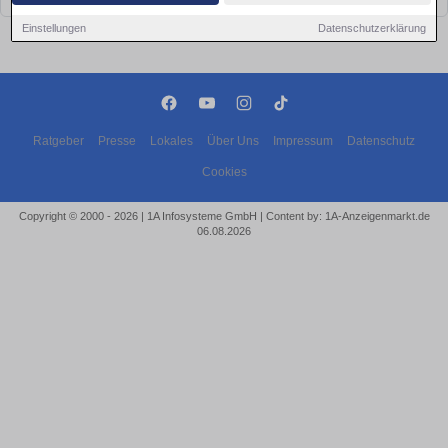
Einstellungen
Datenschutzerklärung
Ratgeber
Presse
Lokales
Über Uns
Impressum
Datenschutz
Cookies
Copyright © 2000 - 2026 | 1A Infosysteme GmbH | Content by: 1A-Anzeigenmarkt.de
06.08.2026