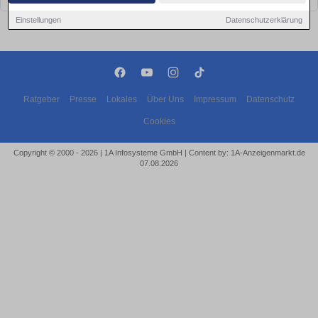
Einstellungen
Datenschutzerklärung
Ratgeber
Presse
Lokales
Über Uns
Impressum
Datenschutz
Cookies
Copyright © 2000 - 2026 | 1A Infosysteme GmbH | Content by: 1A-Anzeigenmarkt.de
07.08.2026