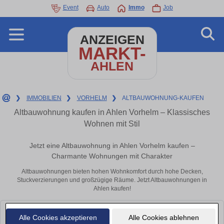
Event
Auto
Immo
Job
ANZEIGEN
MARKT-
AHLEN
❯
IMMOBILIEN
❯
VORHELM
❯
ALTBAUWOHNUNG-KAUFEN
Altbauwohnung kaufen in Ahlen Vorhelm – Klassisches
Wohnen mit Stil
Jetzt eine Altbauwohnung in Ahlen Vorhelm kaufen –
Charmante Wohnungen mit Charakter
Altbauwohnungen bieten hohen Wohnkomfort durch hohe Decken,
Stuckverzierungen und großzügige Räume. Jetzt Altbauwohnungen in
Ahlen kaufen!
Leider konnten wir derzeit keine passenden Objekte finden. Schauen Sie
Alle Cookies akzeptieren
Alle Cookies ablehnen
bald wieder vorbei!