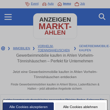
Event
Auto
Immo
Job
ANZEIGEN
MARKT-
AHLEN
VORHELM-
GEWERBEIMMOBILIE-
❯
IMMOBILIEN
❯
❯
TOENNISHAEUSCHEN
KAUFEN
Gewerbeimmobilie kaufen in Ahlen Vorhelm-
Tönnishäuschen – Perfekt für Unternehmen
Jetzt eine Gewerbeimmobilie kaufen in Ahlen Vorhelm-
Tönnishäuschen entdecken
Finde Gewerbeimmobilien kaufen in Ahlen! Büros, Ladenflächen &
Hallen – jetzt attraktive Angebote sichern.
Leider konnten wir derzeit keine passenden Objekte finden. Schauen Sie
bald wieder vorbei!
Alle Cookies akzeptieren
Alle Cookies ablehnen