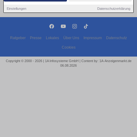
Einstellungen
Datenschutzerklärung
Ratgeber
Presse
Lokales
Über Uns
Impressum
Datenschutz
Cookies
Copyright © 2000 - 2026 | 1A Infosysteme GmbH | Content by: 1A-Anzeigenmarkt.de
06.08.2026