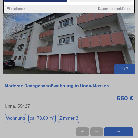
Einstellungen
Datenschutzerklärung
1 / 7
Moderne Dachgeschoßwohnung in Unna-Massen
550 €
Unna, 59427
Wohnung
ca. 73,00 m²
Zimmer 3
★
➦
➜