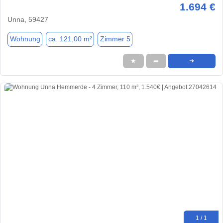
1.694 €
Unna, 59427
Wohnung
ca. 121,00 m²
Zimmer 5
★
➦
➜
1 / 1