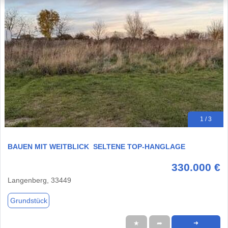
1 / 3
BAUEN MIT WEITBLICK  SELTENE TOP-HANGLAGE
330.000 €
Langenberg, 33449
Grundstück
★
➦
➜