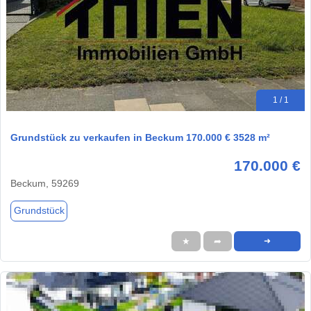
1 / 1
Grundstück zu verkaufen in Beckum 170.000 € 3528 m²
170.000 €
Beckum, 59269
Grundstück
★
➦
➜