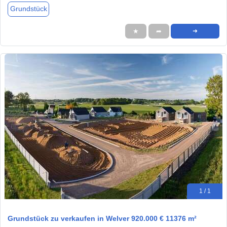
Grundstück
★
➦
➜
1 / 1
Grundstück zu verkaufen in Welver 920.000 € 11376 m²