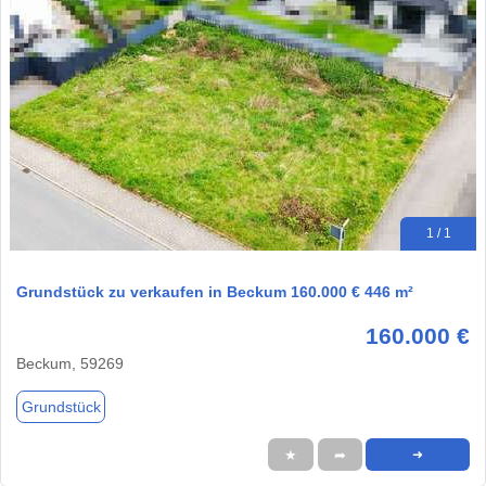
1 / 1
Grundstück zu verkaufen in Beckum 160.000 € 446 m²
160.000 €
Beckum, 59269
Grundstück
★
➦
➜