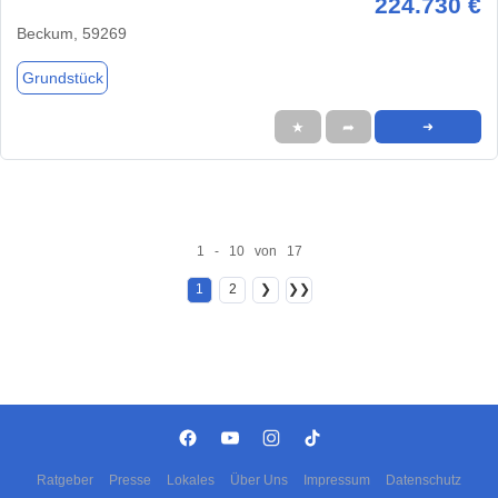
224.730 €
Beckum, 59269
Grundstück
★
➦
➜
1 - 10 von 17
1
2
❯
❯❯
Ratgeber
Presse
Lokales
Über Uns
Impressum
Datenschutz