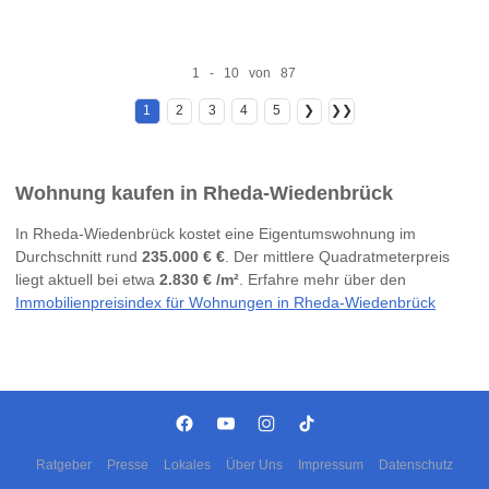
1 - 10 von 87
1
2
3
4
5
❯
❯❯
Wohnung kaufen in Rheda-Wiedenbrück
In Rheda-Wiedenbrück kostet eine Eigentumswohnung im
Durchschnitt rund
235.000 € €
. Der mittlere Quadratmeterpreis
liegt aktuell bei etwa
2.830 € /m²
. Erfahre mehr über den
Immobilienpreisindex für Wohnungen in Rheda-Wiedenbrück
Ratgeber
Presse
Lokales
Über Uns
Impressum
Datenschutz