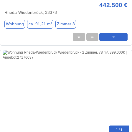
442.500 €
Rheda-Wiedenbrück, 33378
Wohnung
ca. 91,21 m²
Zimmer 3
★
➦
➜
1 / 1