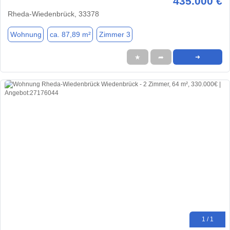
435.000 €
Rheda-Wiedenbrück, 33378
Wohnung
ca. 87,89 m²
Zimmer 3
★
➦
➜
1 / 1