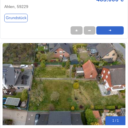
Ahlen, 59229
Grundstück
★
➦
➜
1 / 1