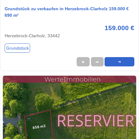
Grundstück zu verkaufen in Herzebrock-Clarholz 159.000 €
690 m²
159.000 €
Herzebrock-Clarholz, 33442
Grundstück
★
➦
➜