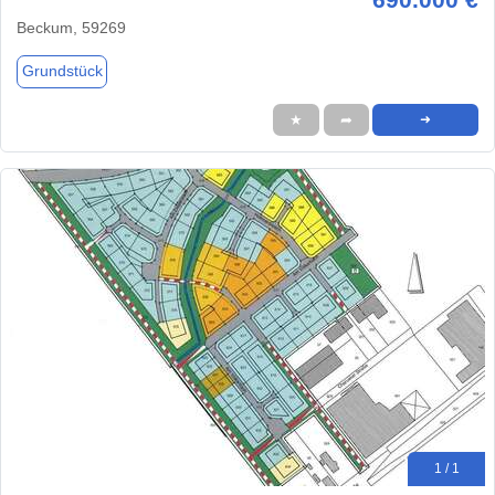
Beckum, 59269
Grundstück
★
➦
➜
1 / 1