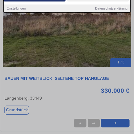
Einstellungen
Datenschutzerklärung
1 / 3
BAUEN MIT WEITBLICK  SELTENE TOP-HANGLAGE
330.000 €
Langenberg, 33449
Grundstück
★
➦
➜