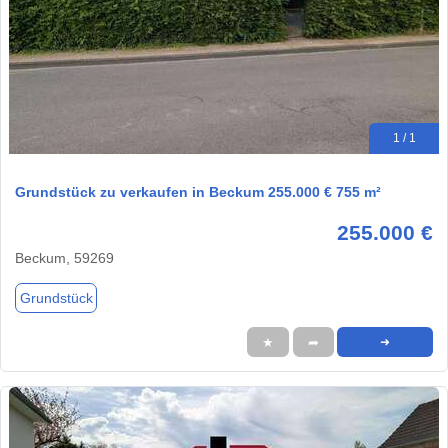
1 / 1
Grundstück zu verkaufen in Beckum 255.000 € 755 m²
255.000 €
Beckum, 59269
Grundstück
★
➦
➜