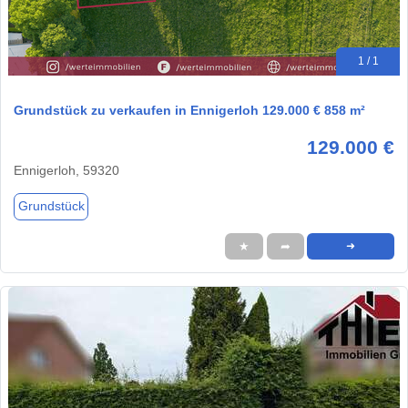
1 / 1
Grundstück zu verkaufen in Ennigerloh 129.000 € 858 m²
129.000 €
Ennigerloh, 59320
Grundstück
★
➦
➜