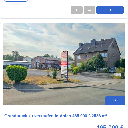
★
➦
➜
1 / 1
Grundstück zu verkaufen in Ahlen 465.000 € 2586 m²
465.000 €