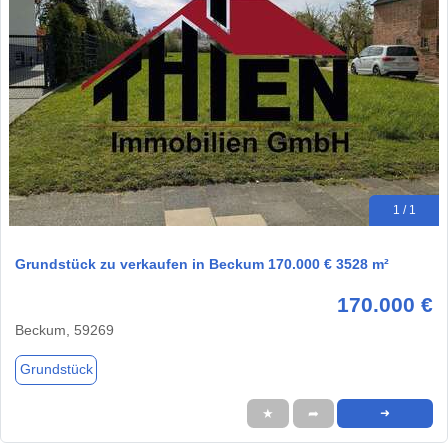
1 / 1
Grundstück zu verkaufen in Beckum 170.000 € 3528 m²
170.000 €
Beckum, 59269
Grundstück
★
➦
➜