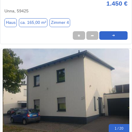
1.450 €
Unna, 59425
Haus
ca. 165,00 m²
Zimmer 4
★
➦
➜
1 / 20