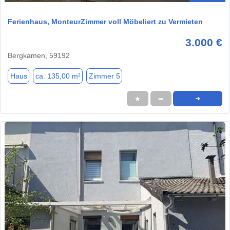
Ferienhaus, MonteurZimmer voll Möbeliert zu Vermieten
3.000 €
Bergkamen, 59192
Haus
ca. 135,00 m²
Zimmer 5
★
➦
➜