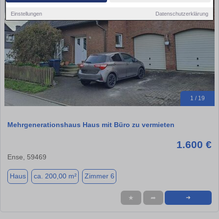
Einstellungen
Datenschutzerklärung
1 / 19
Mehrgenerationshaus Haus mit Büro zu vermieten
1.600 €
Ense, 59469
Haus
ca. 200,00 m²
Zimmer 6
★
➦
➜