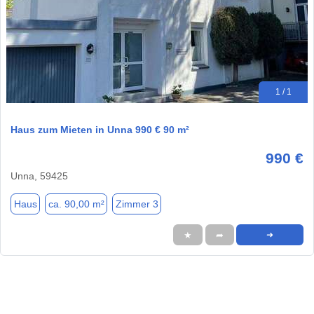
1 / 1
Haus zum Mieten in Unna 990 € 90 m²
990 €
Unna, 59425
Haus
ca. 90,00 m²
Zimmer 3
★
➦
➜