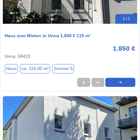
1 / 1
Haus zum Mieten in Unna 1.850 € 115 m²
1.850 €
Unna, 59423
Haus
ca. 115,00 m²
Zimmer 5
★
➦
➜