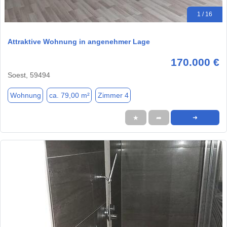
1 / 16
Attraktive Wohnung in angenehmer Lage
170.000 €
Soest, 59494
Wohnung
ca. 79,00 m²
Zimmer 4
★
➦
➜