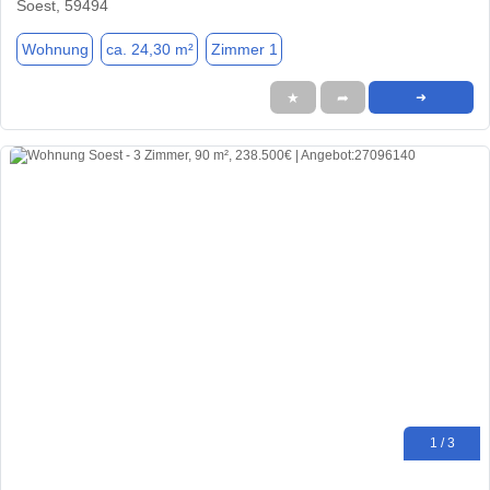
Soest, 59494
Wohnung
ca. 24,30 m²
Zimmer 1
★
➦
➜
1 / 3