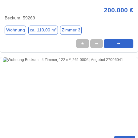
200.000 €
Beckum, 59269
Wohnung
ca. 110,00 m²
Zimmer 3
★
➦
➜