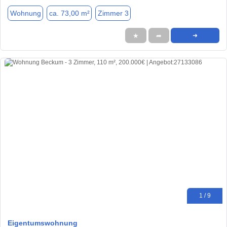
Wohnung
ca. 73,00 m²
Zimmer 3
★
➦
➜
1 / 9
Eigentumswohnung