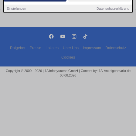
bald wieder vorbei!
Einstellungen
Datenschutzerklärung
Ratgeber
Presse
Lokales
Über Uns
Impressum
Datenschutz
Cookies
Copyright © 2000 - 2026 | 1A Infosysteme GmbH | Content by: 1A-Anzeigenmarkt.de
08.08.2026