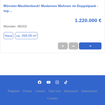
Münster-Mecklenbeck! Modernes Wohnen im Doppelpack -
top…
1.220.000 €
Münster, 48163
Haus
ca. 268,09 m²
★
➦
➜
Ratgeber
Presse
Lokales
Über Uns
Impressum
Datenschutz
Cookies