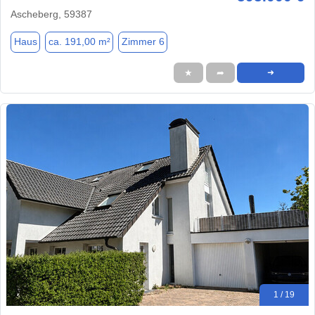
Ascheberg, 59387
Haus
ca. 191,00 m²
Zimmer 6
★
➦
➜
1 / 19