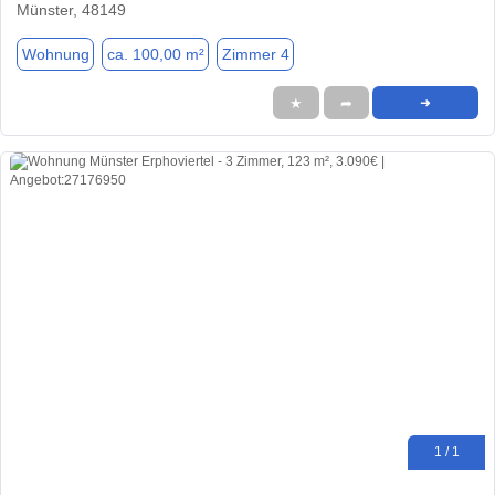
Münster, 48149
Wohnung
ca. 100,00 m²
Zimmer 4
★
➦
➜
1 / 1