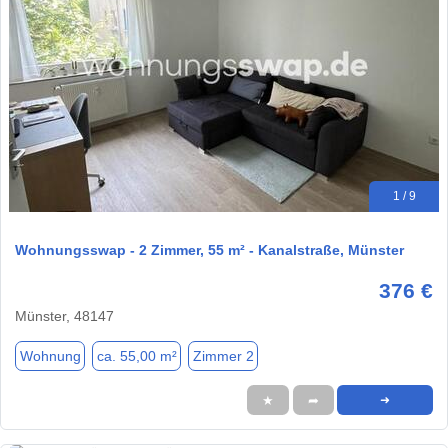
1 / 9
Wohnungsswap - 2 Zimmer, 55 m² - Kanalstraße, Münster
376 €
Münster, 48147
Wohnung
ca. 55,00 m²
Zimmer 2
★
➦
➜