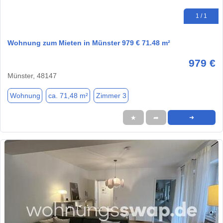
1 / 1
Wohnung zum Mieten in Münster 979 € 71.48 m²
979 €
Münster, 48147
Wohnung
ca. 71,48 m²
Zimmer 3
★
➦
➜