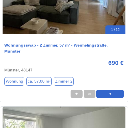
1 / 12
Wohnungsswap - 2 Zimmer, 57 m² - Wermelingstraße,
Münster
690 €
Münster, 48147
Wohnung
ca. 57,00 m²
Zimmer 2
★
➦
➜