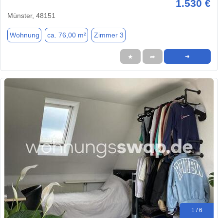
1.530 €
Münster, 48151
Wohnung
ca. 76,00 m²
Zimmer 3
★
➦
➜
1 / 6