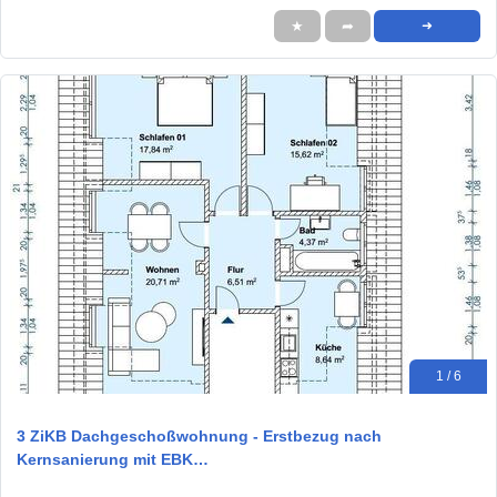
★
➦
➜
1 / 6
3 ZiKB Dachgeschoßwohnung - Erstbezug nach
Kernsanierung mit EBK…