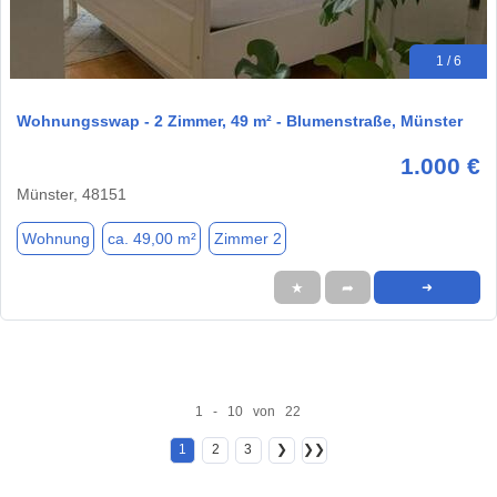
1 / 6
Wohnungsswap - 2 Zimmer, 49 m² - Blumenstraße, Münster
1.000 €
Münster, 48151
Wohnung
ca. 49,00 m²
Zimmer 2
★
➦
➜
1 - 10 von 22
1
2
3
❯
❯❯