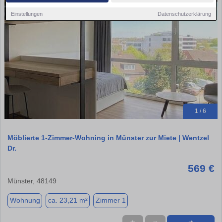
Einstellungen
Datenschutzerklärung
1 / 6
Möblierte 1-Zimmer-Wohning in Münster zur Miete | Wentzel
Dr.
569 €
Münster, 48149
Wohnung
ca. 23,21 m²
Zimmer 1