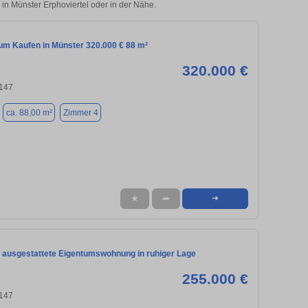
 in Münster Erphoviertel oder in der Nähe.
m Kaufen in Münster 320.000 € 88 m²
320.000 €
8147
ca. 88,00 m²
Zimmer 4
★
➦
➜
 ausgestattete Eigentumswohnung in ruhiger Lage
255.000 €
8147