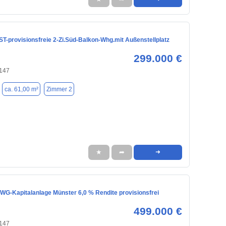
provisionsfreie 2-Zi.Süd-Balkon-Whg.mit Außenstellplatz
299.000 €
8147
ca. 61,00 m²
Zimmer 2
★
➦
➜
 WG-Kapitalanlage Münster 6,0 % Rendite provisionsfrei
499.000 €
8147