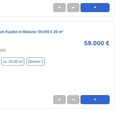
★
➦
➜
m Kaufen in Münster 59.000 € 20 m²
59.000 €
8165
ca. 20,00 m²
Zimmer 1
★
➦
➜