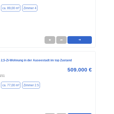
ca. 89,00 m²
Zimmer 4
★
➦
➜
 2,5-Zi-Wohnung in der Aaseestadt im top Zustand
509.000 €
8151
ca. 77,00 m²
Zimmer 2.5