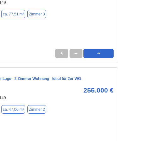
8149
ca. 77,51 m²
Zimmer 3
★
➦
➜
i-Lage - 2 Zimmer Wohnung - Ideal für 2er WG
255.000 €
8149
ca. 47,00 m²
Zimmer 2