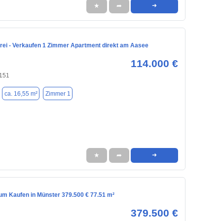
★
➦
➜
frei - Verkaufen 1 Zimmer Apartment direkt am Aasee
114.000 €
8151
ca. 16,55 m²
Zimmer 1
★
➦
➜
m Kaufen in Münster 379.500 € 77.51 m²
379.500 €