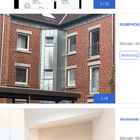
1 / 11
RUMPHORST-
Münster, 4
Wohnung
1 / 6
Vermietete
Münster, 4