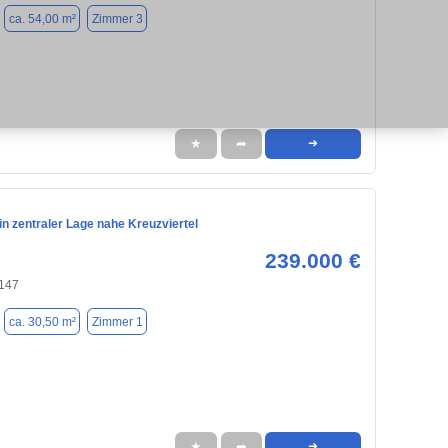
ca. 54,00 m²
Zimmer 3
★
➦
➜
n zentraler Lage nahe Kreuzviertel
239.000 €
8147
ca. 30,50 m²
Zimmer 1
★
➦
➜