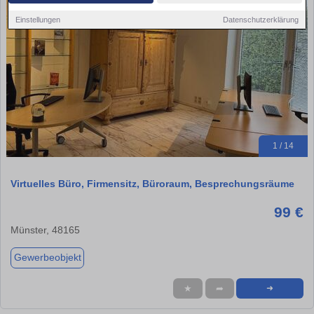
Einstellungen
Datenschutzerklärung
1 / 14
Virtuelles Büro, Firmensitz, Büroraum, Besprechungsräume
99 €
Münster, 48165
Gewerbeobjekt
★
➦
➜