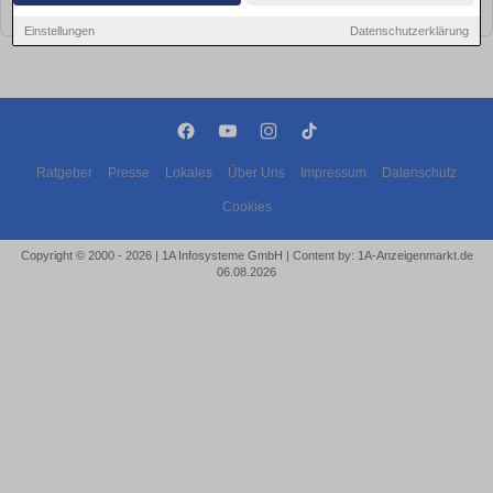
bald wieder vorbei!
Einstellungen
Datenschutzerklärung
Ratgeber
Presse
Lokales
Über Uns
Impressum
Datenschutz
Cookies
Copyright © 2000 - 2026 | 1A Infosysteme GmbH | Content by: 1A-Anzeigenmarkt.de
06.08.2026