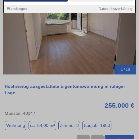
Einstellungen
Datenschutzerklärung
1 / 16
Hochwertig ausgestattete Eigentumswohnung in ruhiger
Lage
255.000 €
Münster, 48147
Wohnung
ca. 54,00 m²
Zimmer 3
Baujahr 1980