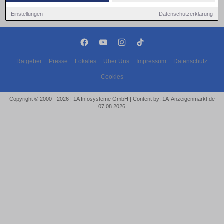
Einstellungen
Datenschutzerklärung
Ratgeber
Presse
Lokales
Über Uns
Impressum
Datenschutz
Cookies
Copyright © 2000 - 2026 | 1A Infosysteme GmbH | Content by: 1A-Anzeigenmarkt.de
07.08.2026