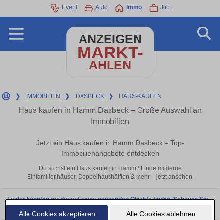
Event
Auto
Immo
Job
ANZEIGEN
MARKT-
AHLEN
❯
IMMOBILIEN
❯
DASBECK
❯
HAUS-KAUFEN
Haus kaufen in Hamm Dasbeck – Große Auswahl an
Immobilien
Jetzt ein Haus kaufen in Hamm Dasbeck – Top-
Immobilienangebote entdecken
Du suchst ein Haus kaufen in Hamm? Finde moderne
Einfamilienhäuser, Doppelhaushälften & mehr – jetzt ansehen!
Leider konnten wir derzeit keine passenden Objekte finden. Schauen Sie
bald wieder vorbei!
Alle Cookies akzeptieren
Alle Cookies ablehnen