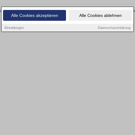
onnten wir derzeit keine passenden Objekte finden. Schauen Sie bald wieder vo
Alle Cookies akzeptieren
Alle Cookies ablehnen
Einstellungen
Datenschutzerklärung