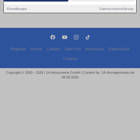
bald wieder vorbei!
Einstellungen
Datenschutzerklärung
Ratgeber
Presse
Lokales
Über Uns
Impressum
Datenschutz
Cookies
Copyright © 2000 - 2026 | 1A Infosysteme GmbH | Content by: 1A-Anzeigenmarkt.de
08.08.2026