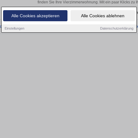
finden Sie Ihre Vierzimmerwohnung. Mit ein paar Klicks zu
Aktuelle Wohnung zum m
Alle Cookies akzeptieren
Alle Cookies ablehnen
onnten wir derzeit keine passenden Objekte finden. Schauen Sie bald wieder vo
Einstellungen
Datenschutzerklärung