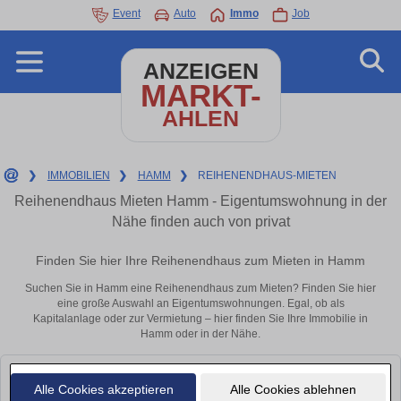
Event
Auto
Immo
Job
ANZEIGEN
MARKT-
AHLEN
❯
IMMOBILIEN
❯
HAMM
❯
REIHENENDHAUS-MIETEN
Reihenendhaus Mieten Hamm - Eigentumswohnung in der
Nähe finden auch von privat
Finden Sie hier Ihre Reihenendhaus zum Mieten in Hamm
Suchen Sie in Hamm eine Reihenendhaus zum Mieten? Finden Sie hier
eine große Auswahl an Eigentumswohnungen. Egal, ob als
Kapitalanlage oder zur Vermietung – hier finden Sie Ihre Immobilie in
Hamm oder in der Nähe.
Leider konnten wir derzeit keine passenden Objekte finden. Schauen Sie
Alle Cookies akzeptieren
Alle Cookies ablehnen
bald wieder vorbei!