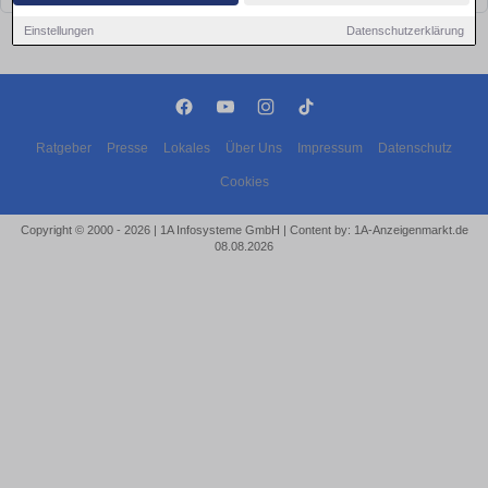
Einstellungen
Datenschutzerklärung
Ratgeber
Presse
Lokales
Über Uns
Impressum
Datenschutz
Cookies
Copyright © 2000 - 2026 | 1A Infosysteme GmbH | Content by: 1A-Anzeigenmarkt.de
08.08.2026