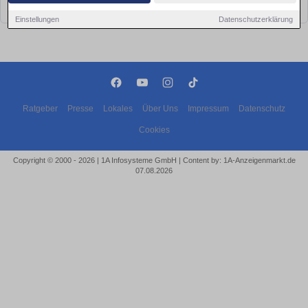
bald wieder vorbei!
Einstellungen
Datenschutzerklärung
Ratgeber
Presse
Lokales
Über Uns
Impressum
Datenschutz
Cookies
Copyright © 2000 - 2026 | 1A Infosysteme GmbH | Content by: 1A-Anzeigenmarkt.de
07.08.2026