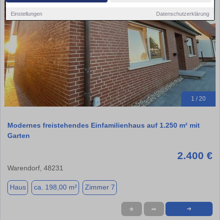
Einstellungen
Datenschutzerklärung
1 / 20
Modernes freistehendes Einfamilienhaus auf 1.250 m² mit
Garten
2.400 €
Warendorf, 48231
Haus
ca. 198,00 m²
Zimmer 7
★
➦
➜