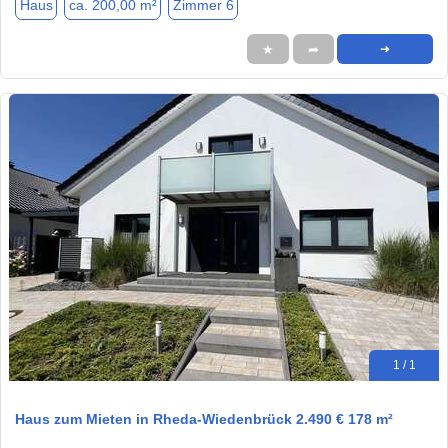
Haus
ca. 200,00 m²
Zimmer 6
★
➦
➜
1 / 1
Haus zum Mieten in Rheda-Wiedenbrück 2.490 € 178 m²