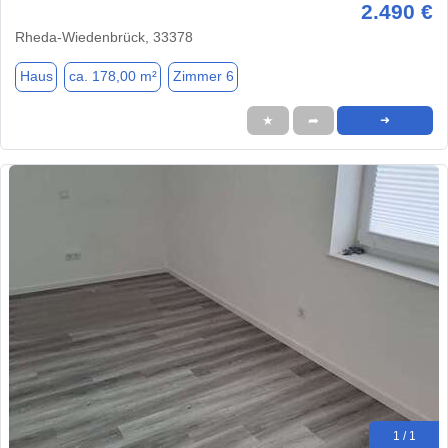
2.490 €
Rheda-Wiedenbrück, 33378
Haus
ca. 178,00 m²
Zimmer 6
★
➦
➜
1 / 1