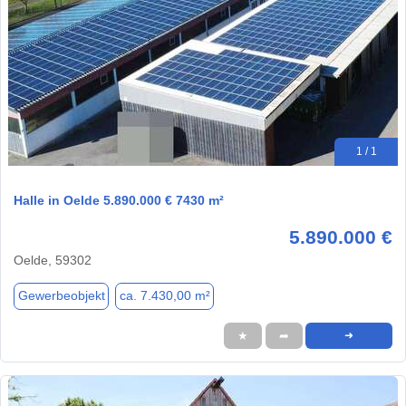
1 / 1
Halle in Oelde 5.890.000 € 7430 m²
5.890.000 €
Oelde, 59302
Gewerbeobjekt
ca. 7.430,00 m²
★
➦
➜