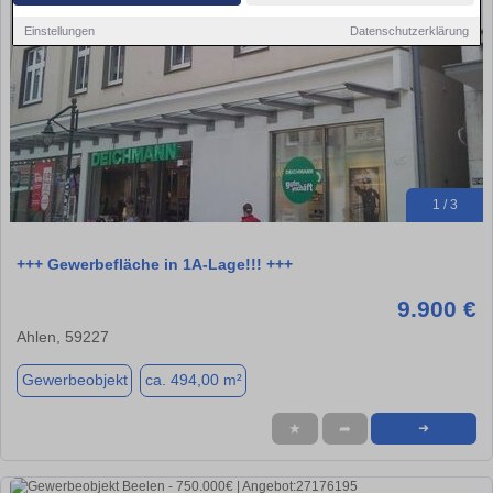
Einstellungen
Datenschutzerklärung
1 / 3
+++ Gewerbefläche in 1A-Lage!!! +++
9.900 €
Ahlen, 59227
Gewerbeobjekt
ca. 494,00 m²
★
➦
➜