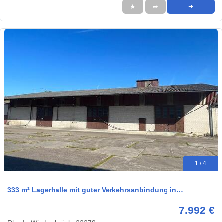
★
➦
➜
1 / 4
333 m² Lagerhalle mit guter Verkehrsanbindung in…
7.992 €