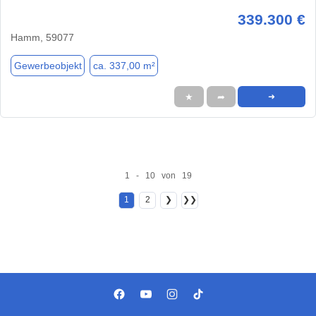
339.300 €
Hamm, 59077
Gewerbeobjekt
ca. 337,00 m²
★
➦
➜
1 - 10 von 19
1
2
❯
❯❯