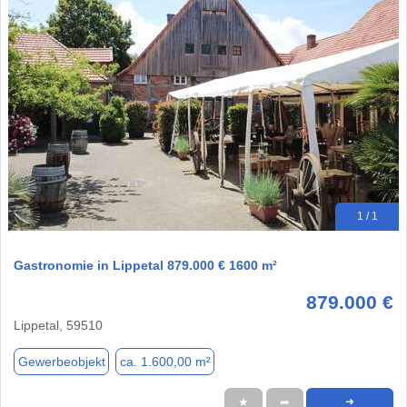
1 / 1
Gastronomie in Lippetal 879.000 € 1600 m²
879.000 €
Lippetal, 59510
Gewerbeobjekt
ca. 1.600,00 m²
★
➦
➜