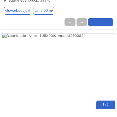
Rheda-Wiedenbrück, 33378
Gewerbeobjekt
ca. 8,00 m²
★
➦
➜
1 / 1