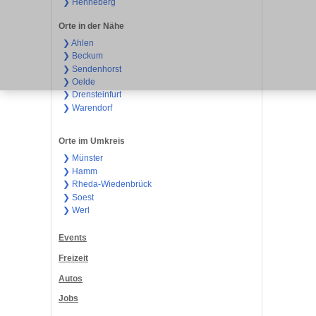
❯ Henneberg
Orte in der Nähe
❯ Ahlen
❯ Beckum
❯ Sendenhorst
❯ Oelde
❯ Drensteinfurt
❯ Warendorf
Orte im Umkreis
❯ Münster
❯ Hamm
❯ Rheda-Wiedenbrück
❯ Soest
❯ Werl
Events
Freizeit
Autos
Jobs