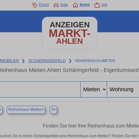
Event
Auto
Immo
Job
ANZEIGEN
MARKT-
AHLEN
MMOBILIEN
❯
SCHAERINGERFELD
❯
REIHENHAUS-MIETEN
eihenhaus Mieten Ahlen Schäringerfeld - Eigentumswoh
×
×
×
Reihenhaus Mieten
3
Finden Sie hier Ihre Reihenhaus zum Mieten
Suchen Sie in Ahlen Schäringerfeld eine Reihenhaus zum Mieten? Finden Sie hier