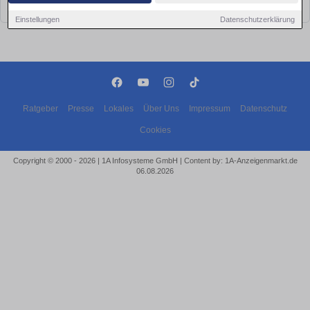
bald wieder vorbei!
Einstellungen
Datenschutzerklärung
Ratgeber
Presse
Lokales
Über Uns
Impressum
Datenschutz
Cookies
Copyright © 2000 - 2026 | 1A Infosysteme GmbH | Content by: 1A-Anzeigenmarkt.de
06.08.2026