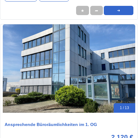
★
➦
➜
1 / 13
Ansprechende Büroräumlichkeiten im 1. OG
2.120 €