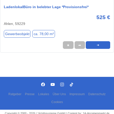
LadenlokalBüro in belebter Lage *Provisionsfrei*
525 €
Ahlen, 59229
Gewerbeobjekt
ca. 78,00 m²
★
➦
➜
Ratgeber
Presse
Lokales
Über Uns
Impressum
Datenschutz
Cookies
Copyright © 2000 - 2026 | 1A Infosysteme GmbH | Content by: 1A-Anzeigenmarkt.de