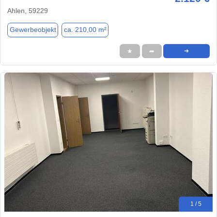
Ahlen, 59229
Gewerbeobjekt
ca. 210,00 m²
★
➦
➜
1 / 5