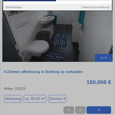
Einstellungen
Datenschutzerklärung
1 / 4
4 Zimmer aWohnung in Dolberg zu verkaufen
150.000 €
Ahlen, 59229
Wohnung
ca. 82,00 m²
Zimmer 4
★
➦
➜