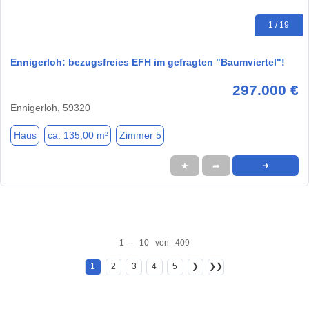
1 / 19
Ennigerloh: bezugsfreies EFH im gefragten "Baumviertel"!
297.000 €
Ennigerloh, 59320
Haus
ca. 135,00 m²
Zimmer 5
★
➦
➜
1 - 10 von 409
1
2
3
4
5
❯
❯❯