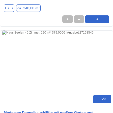
Haus
ca. 240,00 m²
★
➦
➜
1 / 20
Moderene Doppelhaushälfte mit großem Garten und