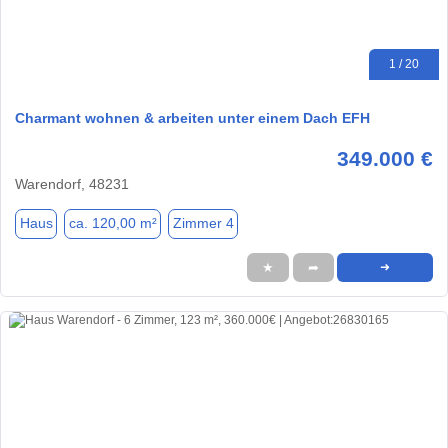
1 / 20
Charmant wohnen & arbeiten unter einem Dach EFH
349.000 €
Warendorf, 48231
Haus
ca. 120,00 m²
Zimmer 4
★
➦
➜