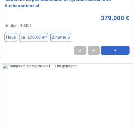
Ausbaupotenzial
379.000 €
Beelen, 48361
Haus
ca. 190,00 m²
Zimmer 5
★
➦
➜