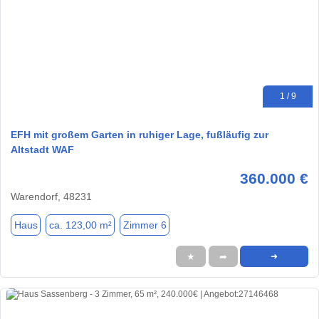
1 / 9
EFH mit großem Garten in ruhiger Lage, fußläufig zur
Altstadt WAF
360.000 €
Warendorf, 48231
Haus
ca. 123,00 m²
Zimmer 6
★
➦
➜