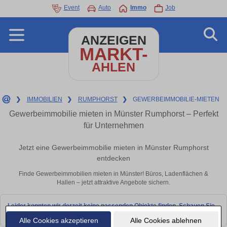
Event
Auto
Immo
Job
ANZEIGEN
MARKT-
AHLEN
❯
IMMOBILIEN
❯
RUMPHORST
❯
GEWERBEIMMOBILIE-MIETEN
Gewerbeimmobilie mieten in Münster Rumphorst – Perfekt
für Unternehmen
Jetzt eine Gewerbeimmobilie mieten in Münster Rumphorst
entdecken
Finde Gewerbeimmobilien mieten in Münster! Büros, Ladenflächen &
Hallen – jetzt attraktive Angebote sichern.
Leider konnten wir derzeit keine passenden Objekte finden. Schauen Sie
bald wieder vorbei!
Alle Cookies akzeptieren
Alle Cookies ablehnen