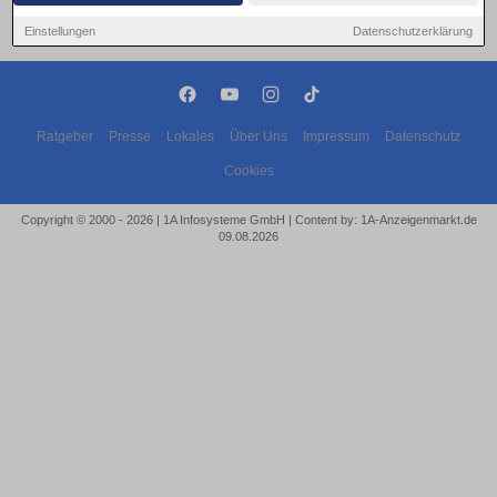
Einstellungen
Datenschutzerklärung
Ratgeber
Presse
Lokales
Über Uns
Impressum
Datenschutz
Cookies
Copyright © 2000 - 2026 | 1A Infosysteme GmbH | Content by: 1A-Anzeigenmarkt.de
09.08.2026