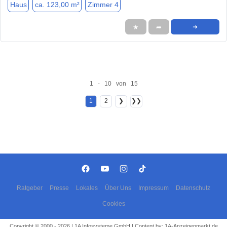
Haus
ca. 123,00 m²
Zimmer 4
★
➦
➜
1 - 10 von 15
1
2
❯
❯❯
Ratgeber
Presse
Lokales
Über Uns
Impressum
Datenschutz
Cookies
Copyright © 2000 - 2026 | 1A Infosysteme GmbH | Content by: 1A-Anzeigenmarkt.de