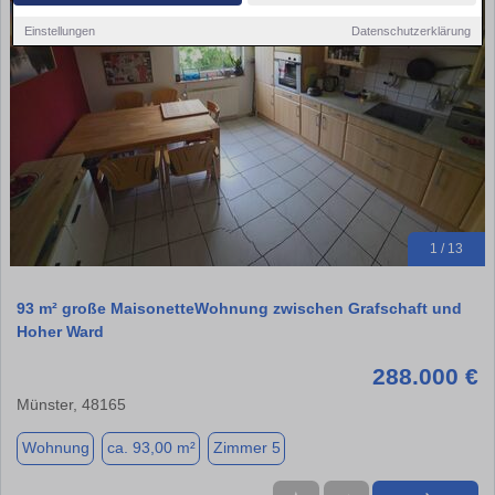
Einstellungen
Datenschutzerklärung
1 / 13
93 m² große MaisonetteWohnung zwischen Grafschaft und
Hoher Ward
288.000 €
Münster, 48165
Wohnung
ca. 93,00 m²
Zimmer 5