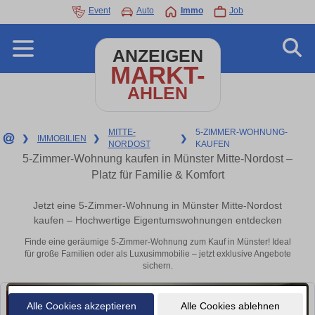
Event
Auto
Immo
Job
ANZEIGEN
MARKT-
AHLEN
MITTE-
5-ZIMMER-WOHNUNG-
❯
IMMOBILIEN
❯
❯
NORDOST
KAUFEN
5-Zimmer-Wohnung kaufen in Münster Mitte-Nordost –
Platz für Familie & Komfort
Jetzt eine 5-Zimmer-Wohnung in Münster Mitte-Nordost
kaufen – Hochwertige Eigentumswohnungen entdecken
Finde eine geräumige 5-Zimmer-Wohnung zum Kauf in Münster! Ideal
für große Familien oder als Luxusimmobilie – jetzt exklusive Angebote
sichern.
Alle Cookies akzeptieren
Alle Cookies ablehnen